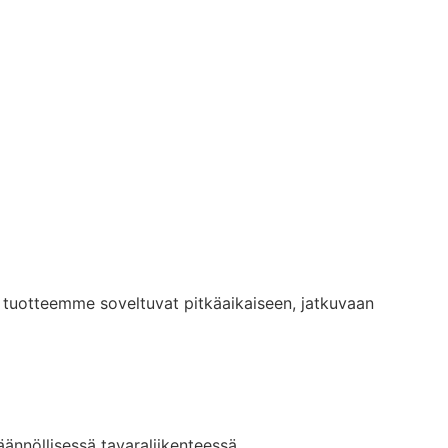
et tuotteemme soveltuvat pitkäaikaiseen, jatkuvaan
ännöllisessä tavaraliikenteessä.