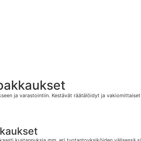
 pakkaukset
kseen ja varastointiin. Kestävät räätälöidyt ja vakiomittais
kkaukset
kaasti kustannuksia mm. eri tuotantoyksiköiden välisessä sä