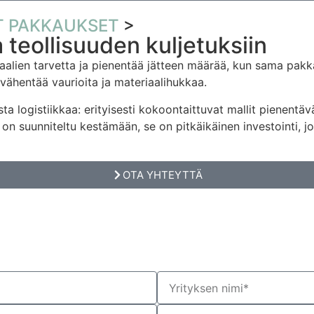
T PAKKAUKSET
>
a teollisuuden kuljetuksiin
lien tarvetta ja pienentää jätteen määrää, kun sama pakkau
vähentää vaurioita ja materiaalihukkaa.
ogistiikkaa: erityisesti kokoontaittuvat mallit pienentävät 
n suunniteltu kestämään, se on pitkäikäinen investointi, j
OTA YHTEYTTÄ