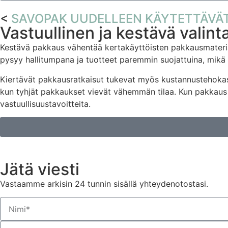
<
SAVOPAK UUDELLEEN KÄYTETTÄVÄ
Vastuullinen ja kestävä valint
Kestävä pakkaus vähentää kertakäyttöisten pakkausmateriaa
pysyy hallitumpana ja tuotteet paremmin suojattuina, mikä 
Kiertävät pakkausratkaisut tukevat myös kustannustehokasta l
kun tyhjät pakkaukset vievät vähemmän tilaa. Kun pakkaus o
vastuullisuustavoitteita.
Jätä viesti
Vastaamme arkisin 24 tunnin sisällä yhteydenotostasi.