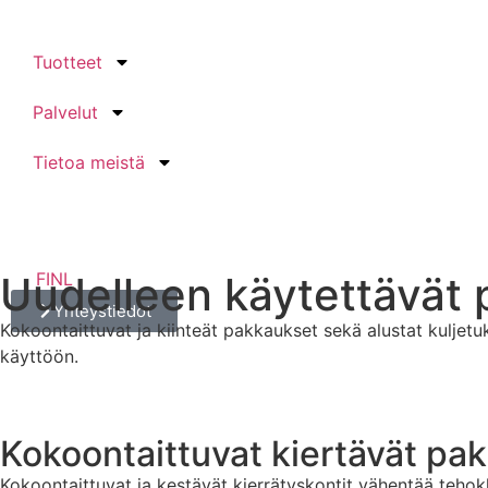
Tuotteet
Palvelut
Tietoa meistä
Uudelleen käytettävät
FI
NL
Yhteystiedot
Kokoontaittuvat ja kiinteät pakkaukset sekä alustat kuljetu
käyttöön.
Kokoontaittuvat kiertävät pa
Kokoontaittuvat ja kestävät kierrätyskontit vähentää tehok