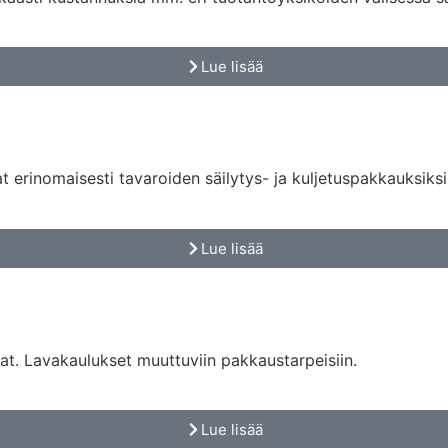
Lue lisää
t erinomaisesti tavaroiden säilytys- ja kuljetuspakkauksiksi
Lue lisää
vat. Lavakaulukset muuttuviin pakkaustarpeisiin.
Lue lisää