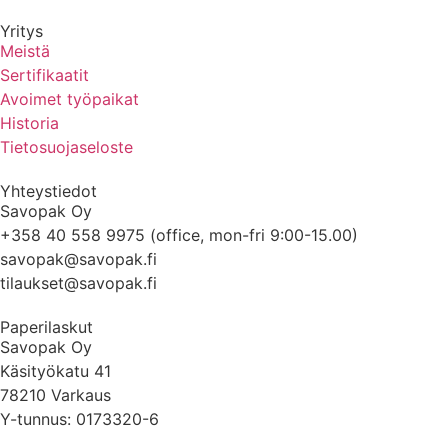
Yritys
Meistä
Sertifikaatit
Avoimet työpaikat
Historia
Tietosuojaseloste
Yhteystiedot
Savopak Oy
+358 40 558 9975 (office, mon-fri 9:00-15.00)
savopak@savopak.fi
tilaukset@savopak.fi
Paperilaskut
Savopak Oy
Käsityökatu 41
78210 Varkaus
Y-tunnus: 0173320-6