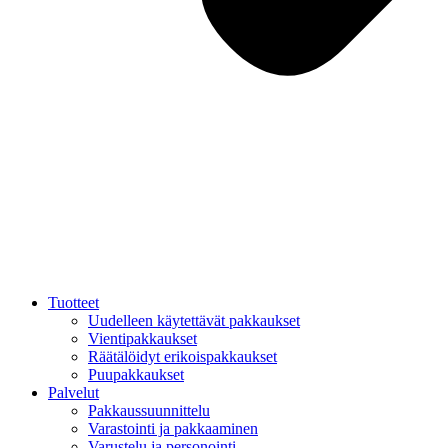
Tuotteet
Uudelleen käytettävät pakkaukset
Vientipakkaukset
Räätälöidyt erikoispakkaukset
Puupakkaukset
Palvelut
Pakkaussuunnittelu
Varastointi ja pakkaaminen
Varustelu ja personointi