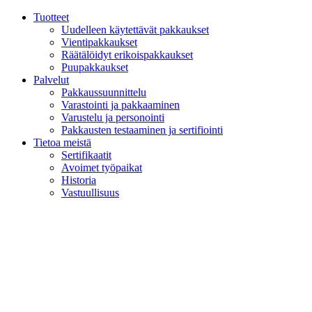
Tuotteet
Uudelleen käytettävät pakkaukset
Vientipakkaukset
Räätälöidyt erikoispakkaukset
Puupakkaukset
Palvelut
Pakkaussuunnittelu
Varastointi ja pakkaaminen
Varustelu ja personointi
Pakkausten testaaminen ja sertifiointi
Tietoa meistä
Sertifikaatit
Avoimet työpaikat
Historia
Vastuullisuus