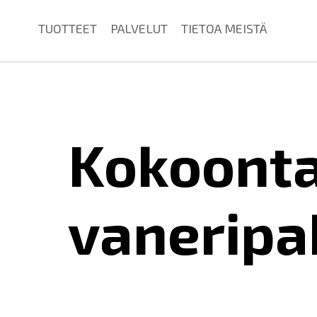
TUOTTEET
PALVELUT
TIETOA MEISTÄ
Kokoonta
vaneripa