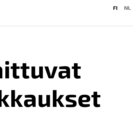
FI
NL
ittuvat
kkaukset