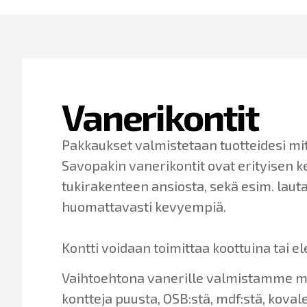
Vanerikontit
Pakkaukset valmistetaan tuotteidesi mi
Savopakin vanerikontit ovat erityisen 
tukirakenteen ansiosta, sekä esim. lau
huomattavasti kevyempiä.
Kontti voidaan toimittaa koottuina tai e
Vaihtoehtona vanerille valmistamme myö
kontteja puusta, OSB:stä, mdf:stä, kovale