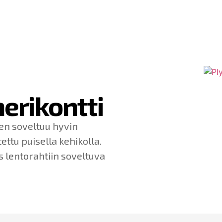
erikontti
een soveltuu hyvin
tettu puisella kehikolla.
s lentorahtiin soveltuva