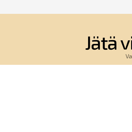
Jätä v
Va