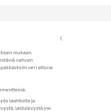
ttojen mukaan.
kestäviä vahvan
tapakkauksiin verrattuna
lementteinä.
s laatikoita ja
vystä, lastulevystä jne.