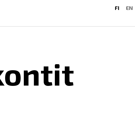
FI
EN
ontit