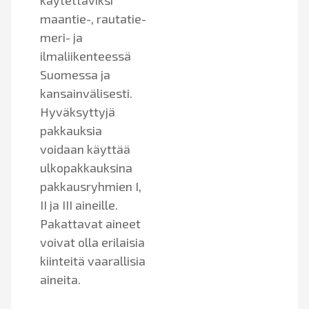
käytettäviksi
maantie-, rautatie-
meri- ja
ilmaliikenteessä
Suomessa ja
kansainvälisesti.
Hyväksyttyjä
pakkauksia
voidaan käyttää
ulkopakkauksina
pakkausryhmien I,
II ja III aineille.
Pakattavat aineet
voivat olla erilaisia
kiinteitä vaarallisia
aineita.