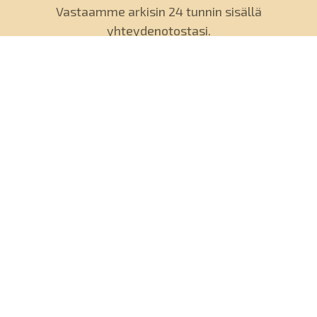
Vastaamme arkisin 24 tunnin sisällä
yhteydenotostasi.