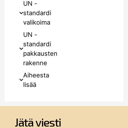
UN -
standardi
valikoima
UN -
standardi
pakkausten
rakenne
Aiheesta
lisää
Jätä viesti