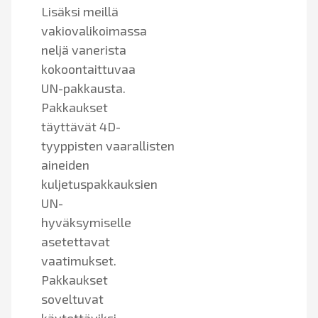
Lisäksi meillä
vakiovalikoimassa
neljä vanerista
kokoontaittuvaa
UN-pakkausta.
Pakkaukset
täyttävät 4D-
tyyppisten vaarallisten
aineiden
kuljetuspakkauksien
UN-
hyväksymiselle
asetettavat
vaatimukset.
Pakkaukset
soveltuvat