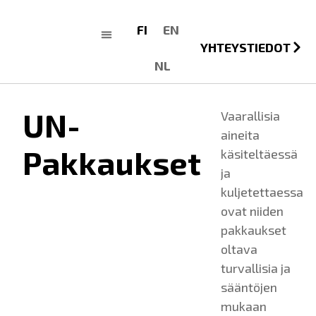
FI
EN
YHTEYSTIEDOT
Tietoa meistä
NL
UN-
Vaarallisia
aineita
Pakkaukset
käsiteltäessä
ja
kuljetettaessa
ovat niiden
pakkaukset
oltava
turvallisia ja
sääntöjen
mukaan