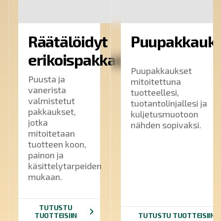
Räätälöidyt
Puupakkauk
erikoispakkaukset
Puupakkaukset
Puusta ja
mitoitettuna
vanerista
tuotteellesi,
valmistetut
tuotantolinjallesi ja
pakkaukset,
kuljetusmuotoon
jotka
nähden sopivaksi.
mitoitetaan
tuotteen koon,
painon ja
käsittelytarpeiden
mukaan.
TUTUSTU
TUOTTEISIIN
TUTUSTU TUOTTEISIIN