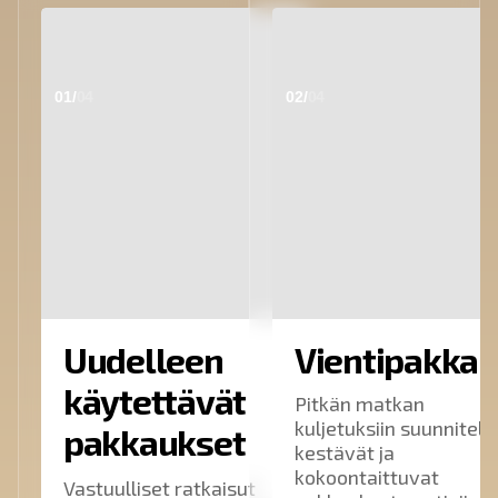
01/
04
02/
04
Uudelleen
Vientipakkau
käytettävät
Pitkän matkan
kuljetuksiin suunnitell
pakkaukset
kestävät ja
kokoontaittuvat
Vastuulliset ratkaisut