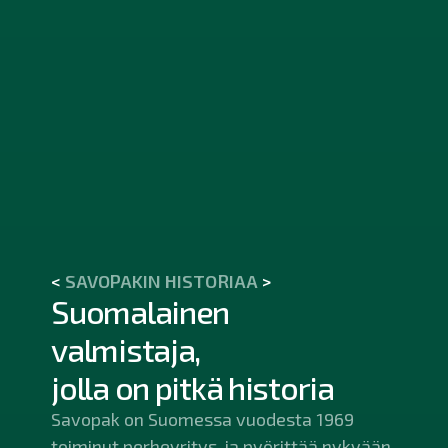
<
SAVOPAKIN HISTORIAA
>
Suomalainen
valmistaja,
jolla on pitkä historia
Savopak on Suomessa vuodesta 1969
toiminut perheyritys, ja pyörittää nykyään