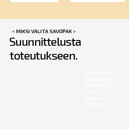
<
MIKSI VALITA SAVOPAK
>
Suunnittelusta
toteutukseen.
Ratkaisumme
helpottavat
käsittelyä ja
tukevat
sujuvaa
toimintaa.