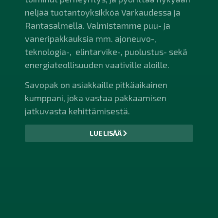
neljää tuotantoyksikköä Varkaudessa ja
Rantasalmella. Valmistamme puu- ja
vaneripakkauksia mm. ajoneuvo-,
teknologia-, elintarvike-, puolustus- sekä
energiateollisuuden vaativille aloille.
Savopak on asiakkaille pitkäaikainen
kumppani, joka vastaa pakkaamisen
jatkuvasta kehittämisestä.
LUE LISÄÄ
PERUSTETTU
1969