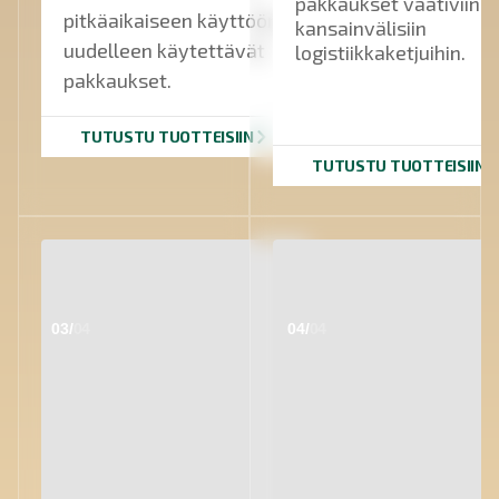
pakkaukset vaativiin
pitkäaikaiseen käyttöön,
kansainvälisiin
uudelleen käytettävät
logistiikkaketjuihin.
pakkaukset.
TUTUSTU TUOTTEISIIN
TUTUSTU TUOTTEISIIN
03/
04
04/
04