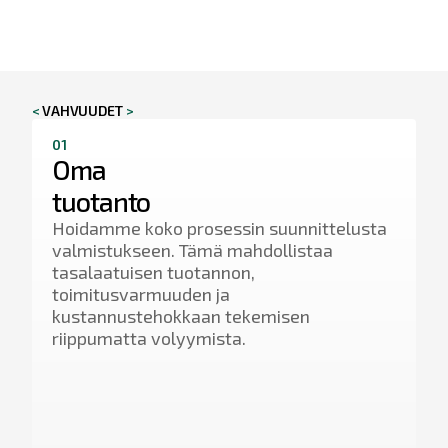
<
VAHVUUDET
>
01
0
Oma
tuotanto
&
Hoidamme koko prosessin suunnittelusta
V
valmistukseen. Tämä mahdollistaa
t
tasalaatuisen tuotannon,
t
toimitusvarmuuden ja
s
kustannustehokkaan tekemisen
k
riippumatta volyymista.
k